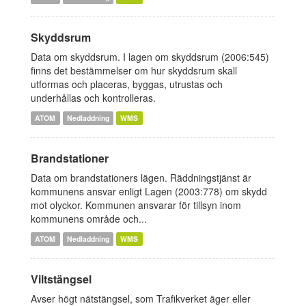
Skyddsrum
Data om skyddsrum. I lagen om skyddsrum (2006:545)
finns det bestämmelser om hur skyddsrum skall
utformas och placeras, byggas, utrustas och
underhållas och kontrolleras.
ATOM
Nedladdning
WMS
Brandstationer
Data om brandstationers lägen. Räddningstjänst är
kommunens ansvar enligt Lagen (2003:778) om skydd
mot olyckor. Kommunen ansvarar för tillsyn inom
kommunens område och...
ATOM
Nedladdning
WMS
Viltstängsel
Avser högt nätstängsel, som Trafikverket äger eller