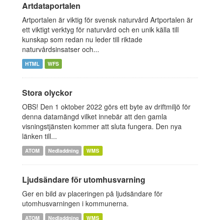
Artdataportalen
Artportalen är viktig för svensk naturvård Artportalen är
ett viktigt verktyg för naturvård och en unik källa till
kunskap som redan nu leder till riktade
naturvårdsinsatser och...
HTML
WFS
Stora olyckor
OBS! Den 1 oktober 2022 görs ett byte av driftmiljö för
denna datamängd vilket innebär att den gamla
visningstjänsten kommer att sluta fungera. Den nya
länken till...
ATOM
Nedladdning
WMS
Ljudsändare för utomhusvarning
Ger en bild av placeringen på ljudsändare för
utomhusvarningen i kommunerna.
ATOM
Nedladdning
WMS