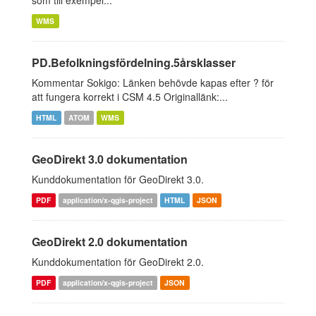
som till exempel...
WMS
PD.Befolkningsfördelning.5årsklasser
Kommentar Sokigo: Länken behövde kapas efter ? för
att fungera korrekt i CSM 4.5 Originallänk:...
HTML
ATOM
WMS
GeoDirekt 3.0 dokumentation
Kunddokumentation för GeoDirekt 3.0.
PDF
application/x-qgis-project
HTML
JSON
GeoDirekt 2.0 dokumentation
Kunddokumentation för GeoDirekt 2.0.
PDF
application/x-qgis-project
JSON