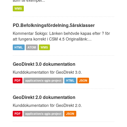
som till exempel...
WMS
PD.Befolkningsfördelning.5årsklasser
Kommentar Sokigo: Länken behövde kapas efter ? för
att fungera korrekt i CSM 4.5 Originallänk:...
HTML
ATOM
WMS
GeoDirekt 3.0 dokumentation
Kunddokumentation för GeoDirekt 3.0.
PDF
application/x-qgis-project
HTML
JSON
GeoDirekt 2.0 dokumentation
Kunddokumentation för GeoDirekt 2.0.
PDF
application/x-qgis-project
JSON