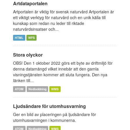
Artdataportalen
Artportalen är viktig för svensk naturvård Artportalen är
ett viktigt verktyg för naturvård och en unik källa till
kunskap som redan nu leder till riktade
naturvårdsinsatser och...
HTML
WFS
Stora olyckor
OBS! Den 1 oktober 2022 görs ett byte av driftmiljö för
denna datamängd vilket innebär att den gamla
visningstjänsten kommer att sluta fungera. Den nya
länken till...
ATOM
Nedladdning
WMS
Ljudsändare för utomhusvarning
Ger en bild av placeringen på ljudsändare för
utomhusvarningen i kommunerna.
ATOM
Nedladdning
WMS