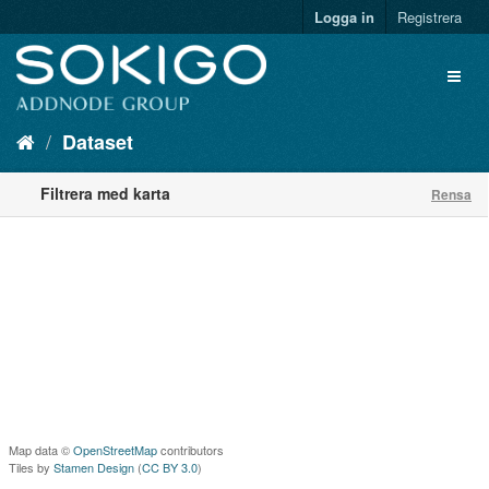
Logga in
Registrera
Dataset
Filtrera med karta
Rensa
Map data ©
OpenStreetMap
contributors
Tiles by
Stamen Design
(
CC BY 3.0
)