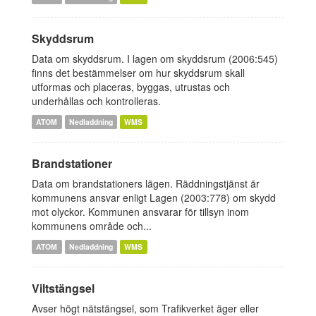
Skyddsrum
Data om skyddsrum. I lagen om skyddsrum (2006:545)
finns det bestämmelser om hur skyddsrum skall
utformas och placeras, byggas, utrustas och
underhållas och kontrolleras.
ATOM
Nedladdning
WMS
Brandstationer
Data om brandstationers lägen. Räddningstjänst är
kommunens ansvar enligt Lagen (2003:778) om skydd
mot olyckor. Kommunen ansvarar för tillsyn inom
kommunens område och...
ATOM
Nedladdning
WMS
Viltstängsel
Avser högt nätstängsel, som Trafikverket äger eller