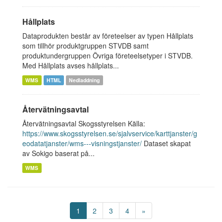
Hållplats
Dataprodukten består av företeelser av typen Hållplats
som tillhör produktgruppen STVDB samt
produktundergruppen Övriga företeelsetyper i STVDB.
Med Hållplats avses hållplats...
WMS
HTML
Nedladdning
Återvätningsavtal
Återvätningsavtal Skogsstyrelsen Källa:
https://www.skogsstyrelsen.se/sjalvservice/karttjanster/g
eodatatjanster/wms---visningstjanster/
Dataset skapat
av Sokigo baserat på...
WMS
1
2
3
4
»