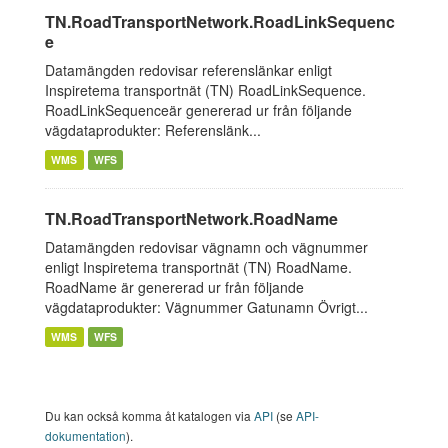
TN.RoadTransportNetwork.RoadLinkSequenc
e
Datamängden redovisar referenslänkar enligt
Inspiretema transportnät (TN) RoadLinkSequence.
RoadLinkSequenceär genererad ur från följande
vägdataprodukter: Referenslänk...
WMS
WFS
TN.RoadTransportNetwork.RoadName
Datamängden redovisar vägnamn och vägnummer
enligt Inspiretema transportnät (TN) RoadName.
RoadName är genererad ur från följande
vägdataprodukter: Vägnummer Gatunamn Övrigt...
WMS
WFS
Du kan också komma åt katalogen via
API
(se
API-
dokumentation
).