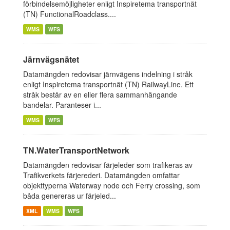
förbindelsemöjligheter enligt Inspiretema transportnät
(TN) FunctionalRoadclass....
WMS
WFS
Järnvägsnätet
Datamängden redovisar järnvägens indelning i stråk
enligt Inspiretema transportnät (TN) RailwayLine. Ett
stråk består av en eller flera sammanhängande
bandelar. Paranteser i...
WMS
WFS
TN.WaterTransportNetwork
Datamängden redovisar färjeleder som trafikeras av
Trafikverkets färjerederi. Datamängden omfattar
objekttyperna Waterway node och Ferry crossing, som
båda genereras ur färjeled...
XML
WMS
WFS