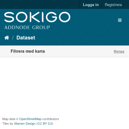
Logga in
Registrera
Dataset
Filtrera med karta
Rensa
Map data ©
OpenStreetMap
contributors
Tiles by
Stamen Design
(
CC BY 3.0
)