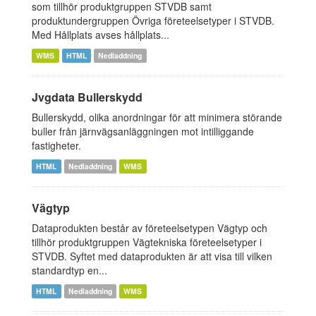
som tillhör produktgruppen STVDB samt
produktundergruppen Övriga företeelsetyper i STVDB.
Med Hållplats avses hållplats...
WMS
HTML
Nedladdning
Jvgdata Bullerskydd
Bullerskydd, olika anordningar för att minimera störande
buller från järnvägsanläggningen mot intilliggande
fastigheter.
HTML
Nedladdning
WMS
Vägtyp
Dataprodukten består av företeelsetypen Vägtyp och
tillhör produktgruppen Vägtekniska företeelsetyper i
STVDB. Syftet med dataprodukten är att visa till vilken
standardtyp en...
HTML
Nedladdning
WMS