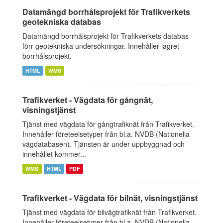
Datamängd borrhålsprojekt för Trafikverkets
geotekniska databas
Datamängd borrhålsprojekt för Trafikverkets databas
förr geotekniska undersökningar. Innehåller lagret
borrhålsprojekt.
HTML
WMS
Trafikverket - Vägdata för gångnät,
visningstjänst
Tjänst med vägdata för gångtrafiknät från Trafikverket.
Innehåller företeelsetyper från bl.a. NVDB (Nationella
vägdatabasen). Tjänsten är under uppbyggnad och
innehållet kommer...
WMS
HTML
PDF
Trafikverket - Vägdata för bilnät, visningstjänst
Tjänst med vägdata för bilvägtrafiknät från Trafikverket.
Innehåller företeelsetyper från bl.a. NVDB (Nationella