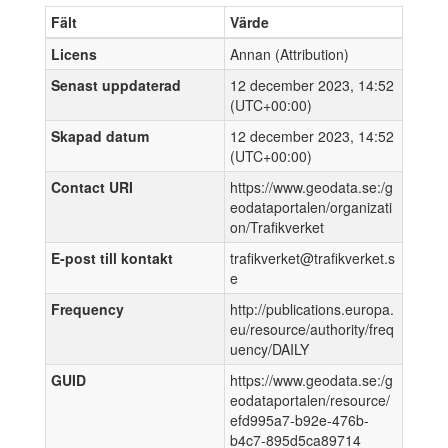
Fält
Värde
Licens
Annan (Attribution)
Senast uppdaterad
12 december 2023, 14:52
(UTC+00:00)
Skapad datum
12 december 2023, 14:52
(UTC+00:00)
Contact URI
https://www.geodata.se:/g
eodataportalen/organizati
on/Trafikverket
E-post till kontakt
trafikverket@trafikverket.s
e
Frequency
http://publications.europa.
eu/resource/authority/freq
uency/DAILY
GUID
https://www.geodata.se:/g
eodataportalen/resource/
efd995a7-b92e-476b-
b4c7-895d5ca89714