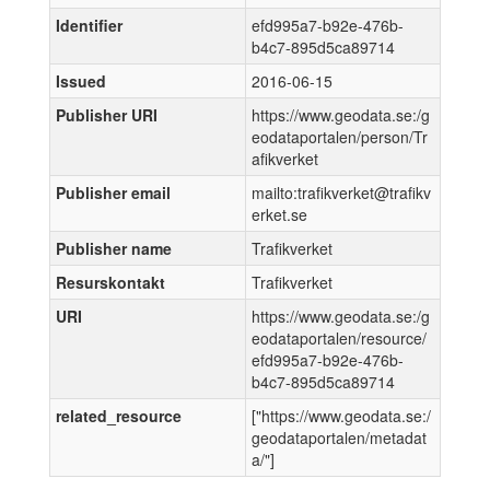
Identifier
efd995a7-b92e-476b-
b4c7-895d5ca89714
Issued
2016-06-15
Publisher URI
https://www.geodata.se:/g
eodataportalen/person/Tr
afikverket
Publisher email
mailto:trafikverket@trafikv
erket.se
Publisher name
Trafikverket
Resurskontakt
Trafikverket
URI
https://www.geodata.se:/g
eodataportalen/resource/
efd995a7-b92e-476b-
b4c7-895d5ca89714
related_resource
["https://www.geodata.se:/
geodataportalen/metadat
a/"]