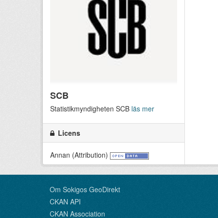
SCB
Statistikmyndigheten SCB
läs mer
Licens
Annan (Attribution)
Om Sokigos GeoDirekt
CKAN API
CKAN Association