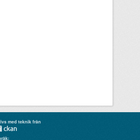
ivs med teknik från
pråk