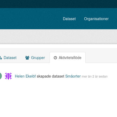
Dataset
Organisationer
Dataset
Grupper
Aktivitetsflöde
Helen Ekelöf
skapade dataset
Småorter
mer än 2 år sedan