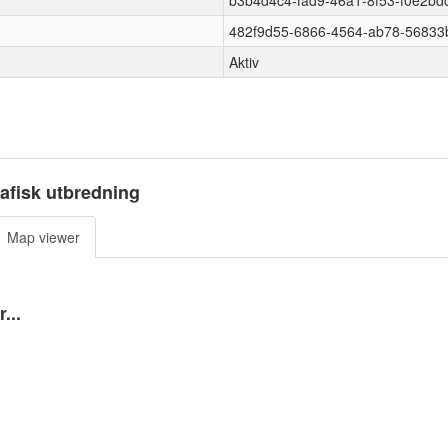
b3b4d4c4-fad9-46a1-8f53-f0e2bd
482f9d55-6866-4564-ab78-56833
Aktiv
afisk utbredning
Map viewer