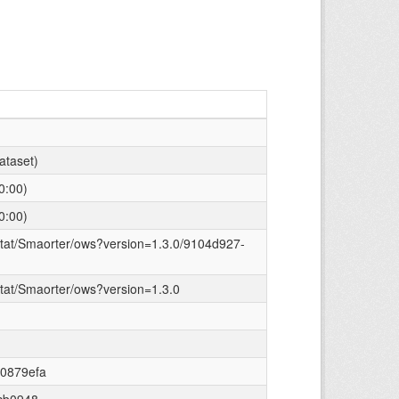
taset)
0:00)
0:00)
/stat/Smaorter/ows?version=1.3.0/9104d927-
stat/Smaorter/ows?version=1.3.0
0879efa