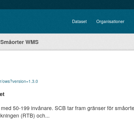
Dataset
Organisationer
Småorter WMS
er/ows?version=1.3.0
et
ed 50-199 invånare. SCB tar fram gränser för småorter m
lkningen (RTB) och...