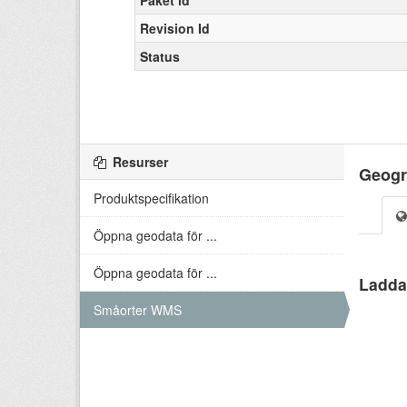
Paket id
Revision Id
Status
Resurser
Geogr
Produktspecifikation
Öppna geodata för ...
Öppna geodata för ...
Småorter WMS