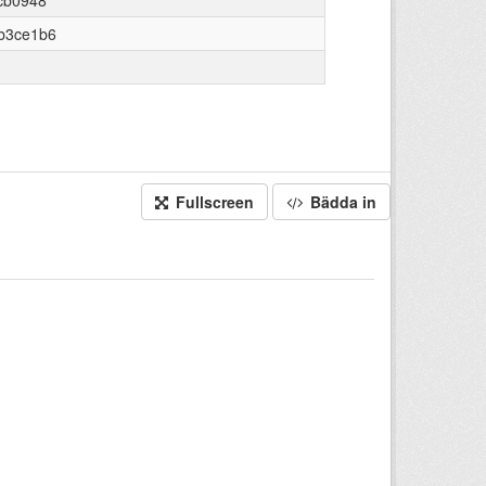
cb0948
b3ce1b6
Fullscreen
Bädda in