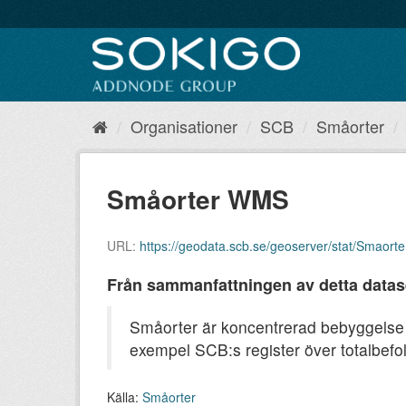
Organisationer
SCB
Småorter
Småorter WMS
URL:
https://geodata.scb.se/geoserver/stat/Smaort
Från sammanfattningen av detta datas
Småorter är koncentrerad bebyggelse m
exempel SCB:s register över totalbefo
Källa:
Småorter